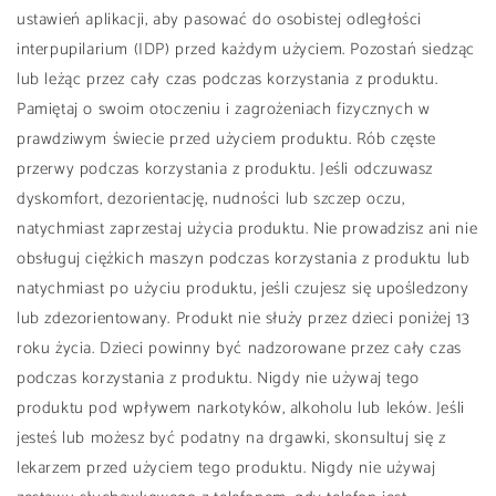
ustawień aplikacji, aby pasować do osobistej odległości
interpupilarium (IDP) przed każdym użyciem. Pozostań siedząc
lub leżąc przez cały czas podczas korzystania z produktu.
Pamiętaj o swoim otoczeniu i zagrożeniach fizycznych w
prawdziwym świecie przed użyciem produktu. Rób częste
przerwy podczas korzystania z produktu. Jeśli odczuwasz
dyskomfort, dezorientację, nudności lub szczep oczu,
natychmiast zaprzestaj użycia produktu. Nie prowadzisz ani nie
obsługuj ciężkich maszyn podczas korzystania z produktu lub
natychmiast po użyciu produktu, jeśli czujesz się upośledzony
lub zdezorientowany. Produkt nie służy przez dzieci poniżej 13
roku życia. Dzieci powinny być nadzorowane przez cały czas
podczas korzystania z produktu. Nigdy nie używaj tego
produktu pod wpływem narkotyków, alkoholu lub leków. Jeśli
jesteś lub możesz być podatny na drgawki, skonsultuj się z
lekarzem przed użyciem tego produktu. Nigdy nie używaj