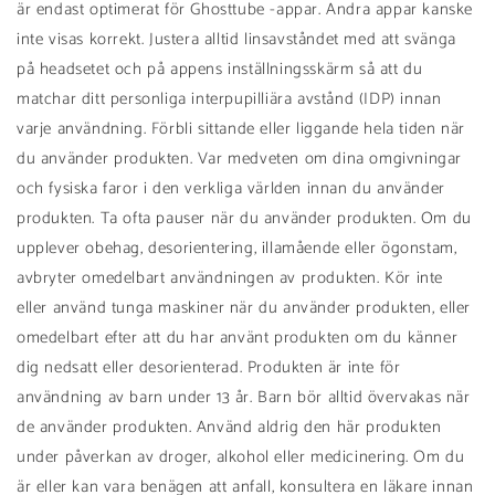
är endast optimerat för Ghosttube -appar. Andra appar kanske
inte visas korrekt. Justera alltid linsavståndet med att svänga
på headsetet och på appens inställningsskärm så att du
matchar ditt personliga interpupilliära avstånd (IDP) innan
varje användning. Förbli sittande eller liggande hela tiden när
du använder produkten. Var medveten om dina omgivningar
och fysiska faror i den verkliga världen innan du använder
produkten. Ta ofta pauser när du använder produkten. Om du
upplever obehag, desorientering, illamående eller ögonstam,
avbryter omedelbart användningen av produkten. Kör inte
eller använd tunga maskiner när du använder produkten, eller
omedelbart efter att du har använt produkten om du känner
dig nedsatt eller desorienterad. Produkten är inte för
användning av barn under 13 år. Barn bör alltid övervakas när
de använder produkten. Använd aldrig den här produkten
under påverkan av droger, alkohol eller medicinering. Om du
är eller kan vara benägen att anfall, konsultera en läkare innan