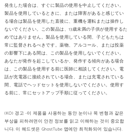
発生した場合は、すぐに製品の使用を中止してください。
製品を使用しているときに、または障害があると感じてい
る場合は製品を使用した直後に、重機を運転または操作し
ないでください。この製品は、13歳未満の子供が使用するた
めではありません。製品を使用している間、子どもたちは
常に監督されるべきです。薬物、アルコール、または投薬
の影響下にある間は、この製品を使用しないでください。
あなたが発作を起こしているか、発作する傾向がある場合
は、この製品を使用する前に医師に相談してください。電
話が充電器に接続されている場合、または充電されている
間、電話でヘッドセットを使用しないでください。使用す
る前に、常にセットアップ手順に従ってください。
(KO) 경고 -이 제품을 사용하는 동안 눈이나 목 변형과 같은
부상을 피하려면이 안전 정보를 읽고 이해하는 것이 중요합
니다. 이 헤드셋은 GhostTube 앱에만 최적화되어 있습니다.