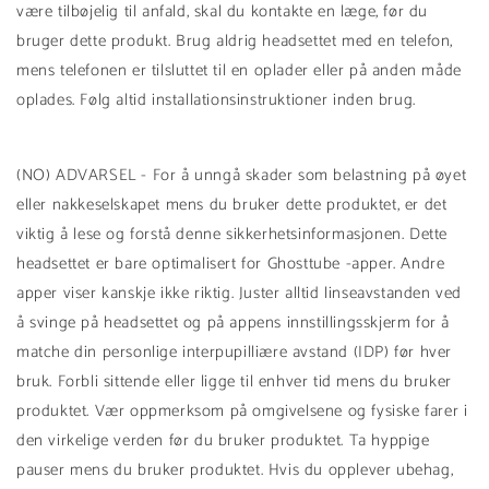
være tilbøjelig til anfald, skal du kontakte en læge, før du
bruger dette produkt. Brug aldrig headsettet med en telefon,
mens telefonen er tilsluttet til en oplader eller på anden måde
oplades. Følg altid installationsinstruktioner inden brug.
(NO) ADVARSEL - For å unngå skader som belastning på øyet
eller nakkeselskapet mens du bruker dette produktet, er det
viktig å lese og forstå denne sikkerhetsinformasjonen. Dette
headsettet er bare optimalisert for Ghosttube -apper. Andre
apper viser kanskje ikke riktig. Juster alltid linseavstanden ved
å svinge på headsettet og på appens innstillingsskjerm for å
matche din personlige interpupilliære avstand (IDP) før hver
bruk. Forbli sittende eller ligge til enhver tid mens du bruker
produktet. Vær oppmerksom på omgivelsene og fysiske farer i
den virkelige verden før du bruker produktet. Ta hyppige
pauser mens du bruker produktet. Hvis du opplever ubehag,