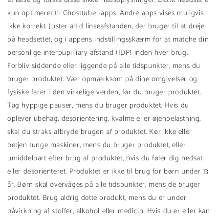
kun optimeret til Ghosttube -apps. Andre apps vises muligvis
ikke korrekt. Juster altid linseafstanden, der bruger til at dreje
på headsettet, og i appens indstillingsskærm for at matche din
personlige interpupilliary afstand (IDP) inden hver brug.
Forbliv siddende eller liggende på alle tidspunkter, mens du
bruger produktet. Vær opmærksom på dine omgivelser og
fysiske farer i den virkelige verden, før du bruger produktet.
Tag hyppige pauser, mens du bruger produktet. Hvis du
oplever ubehag, desorientering, kvalme eller øjenbelastning,
skal du straks afbryde brugen af ​​produktet. Kør ikke eller
betjen tunge maskiner, mens du bruger produktet, eller
umiddelbart efter brug af produktet, hvis du føler dig nedsat
eller desorienteret. Produktet er ikke til brug for børn under 13
år. Børn skal overvåges på alle tidspunkter, mens de bruger
produktet. Brug aldrig dette produkt, mens du er under
påvirkning af stoffer, alkohol eller medicin. Hvis du er eller kan