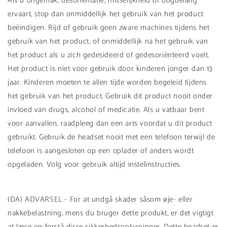
Als u ongemak, desoriëntatie, misselijkheid of oogbelang
ervaart, stop dan onmiddellijk het gebruik van het product
beëindigen. Rijd of gebruik geen zware machines tijdens het
gebruik van het product, of onmiddellijk na het gebruik van
het product als u zich gedesideerd of gedesoriënteerd voelt.
Het product is niet voor gebruik door kinderen jonger dan 13
jaar. Kinderen moeten te allen tijde worden begeleid tijdens
het gebruik van het product. Gebruik dit product nooit onder
invloed van drugs, alcohol of medicatie. Als u vatbaar bent
voor aanvallen, raadpleeg dan een arts voordat u dit product
gebruikt. Gebruik de headset nooit met een telefoon terwijl de
telefoon is aangesloten op een oplader of anders wordt
opgeladen. Volg voor gebruik altijd instelinstructies.
(DA) ADVARSEL - For at undgå skader såsom øje- eller
nakkebelastning, mens du bruger dette produkt, er det vigtigt
at læse og forstå disse sikkerhedsoplysninger. Dette headset er