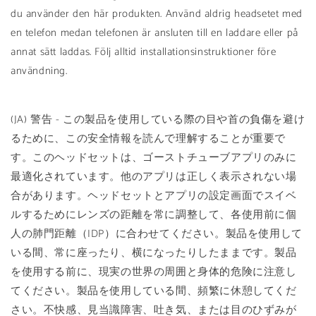
du använder den här produkten. Använd aldrig headsetet med
en telefon medan telefonen är ansluten till en laddare eller på
annat sätt laddas. Följ alltid installationsinstruktioner före
användning.
(JA) 警告 - この製品を使用している際の目や首の負傷を避け
るために、この安全情報を読んで理解することが重要で
す。このヘッドセットは、ゴーストチューブアプリのみに
最適化されています。他のアプリは正しく表示されない場
合があります。ヘッドセットとアプリの設定画面でスイベ
ルするためにレンズの距離を常に調整して、各使用前に個
人の肺門距離（IDP）に合わせてください。製品を使用して
いる間、常に座ったり、横になったりしたままです。製品
を使用する前に、現実の世界の周囲と身体的危険に注意し
てください。製品を使用している間、頻繁に休憩してくだ
さい。不快感、見当識障害、吐き気、または目のひずみが